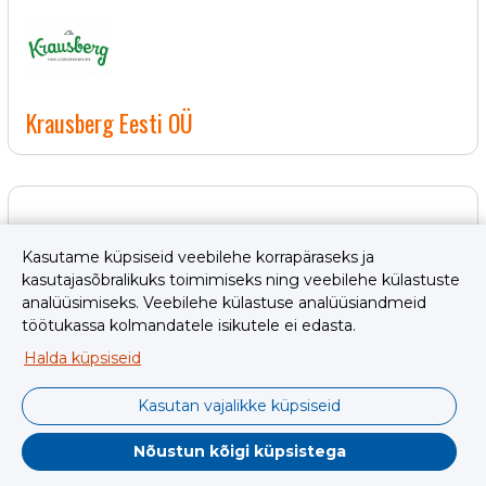
Krausberg Eesti OÜ
Kasutame küpsiseid veebilehe korrapäraseks ja
kasutajasõbralikuks toimimiseks ning veebilehe külastuste
analüüsimiseks. Veebilehe külastuse analüüsiandmeid
Kuressaare Haigla
töötukassa kolmandatele isikutele ei edasta.
Halda küpsiseid
Kasutan vajalikke küpsiseid
Nõustun kõigi küpsistega
ESILEHT
OTSEBLOGI
EE
MENÜÜ