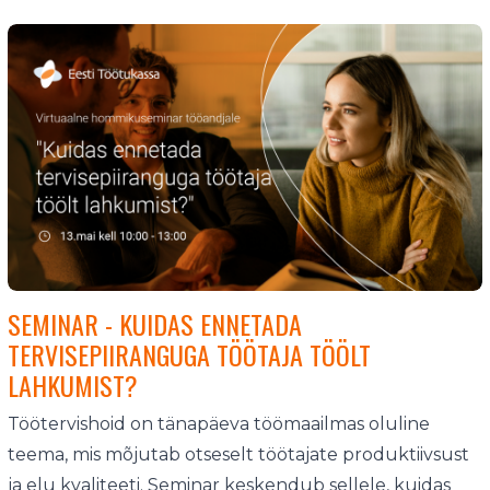
SEMINAR - KUIDAS ENNETADA
TERVISEPIIRANGUGA TÖÖTAJA TÖÖLT
LAHKUMIST?
Töötervishoid on tänapäeva töömaailmas oluline
teema, mis mõjutab otseselt töötajate produktiivsust
ja elu kvaliteeti. Seminar keskendub sellele, kuidas