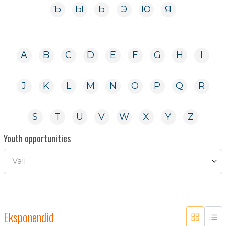
Ъ
Ы
Ь
Э
Ю
Я
A
B
C
D
E
F
G
H
I
J
K
L
M
N
O
P
Q
R
S
T
U
V
W
X
Y
Z
Youth opportunities
Vali
Eksponendid