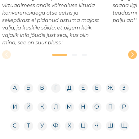
virtuaalmess andis võimaluse liituda
saada ligi
konverentsidega otse eetris ja
teadusmaa
sellepärast ei pidanud astuma majast
palju abi."
välja, ja kuskile sõida, et pigem kõik
vajalik info jõudis just seal, kus olin
mina, see on suur pluss."
А
Б
В
Г
Д
Е
Ё
Ж
З
И
Й
К
Л
М
Н
О
П
Р
С
Т
У
Ф
Х
Ц
Ч
Ш
Щ