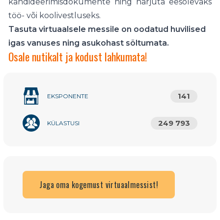
kandideerimisdokumente ning harjuta eesolevaks
töö- või koolivestluseks.
Tasuta virtuaalsele messile on oodatud huvilised
igas vanuses ning asukohast sõltumata.
Osale nutikalt ja kodust lahkumata!
141
EKSPONENTE
249 793
KÜLASTUSI
Jaga oma kogemust virtuaalmessist!