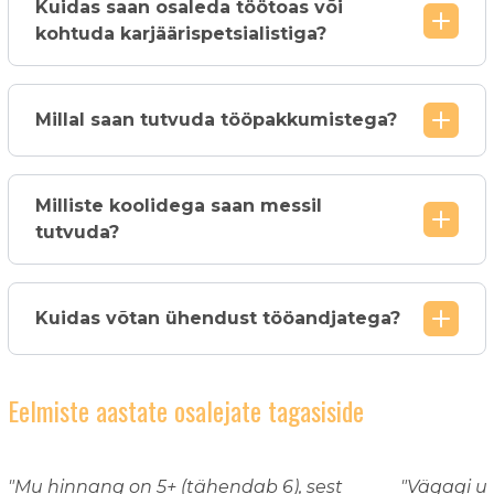
Kuidas saan osaleda töötoas või
kohtuda karjäärispetsialistiga?
Millal saan tutvuda tööpakkumistega?
Milliste koolidega saan messil
tutvuda?
Kuidas võtan ühendust tööandjatega?
Eelmiste aastate osalejate tagasiside
"Mu hinnang on 5+ (tähendab 6), sest
"Vägagi u