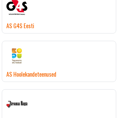
AS G4S Eesti
AS Hoolekandeteenused