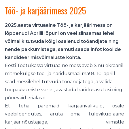
Töö- ja karjäärimess 2025
Kohtumiseni 2026.aastal!
2025.aasta virtuaalne Töö- ja karjäärimess on
lõppenud! Aprilli lõpuni on veel siinsamas lehel
võimalik tutvuda kõigi osalenud tööandjate ning
nende pakkumistega, samuti saada infot koolide
kandideerimisvõimaluste kohta.
Eesti Töötukassa virtuaalne mess avab Sinu ekraanil
mitmekülgse töö- ja haridusmaailma! 8.-10. aprill
saad messilehel tutvuda tööandjatega ja valida
tööpakkumiste vahel, avastada haridusasutusi ning
põnevaid erialasid.
Et teha paremaid karjäärivalikuid, osale
veebiloengutes, aruta oma tulevikuplaane
karjäärinõustajaga, viimistle