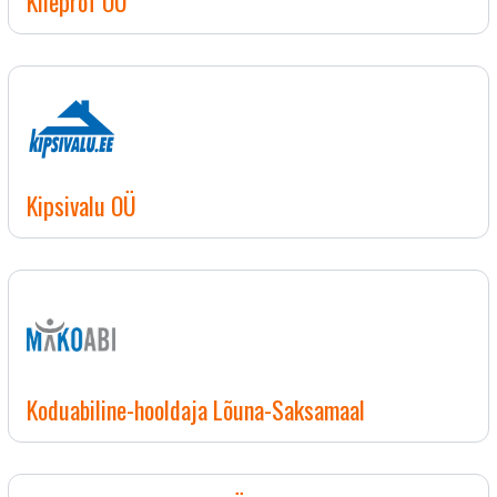
Kileprof OÜ
Kipsivalu OÜ
Koduabiline-hooldaja Lõuna-Saksamaal