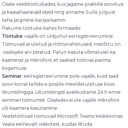
Osale veebitöötubades, kus jagame praktilisi soovitusi
ja kaasahaaravaid ideid ning anname Sulle julgust
teha järgmine karjäärisamm.
Pakume töötube kahes formaadis:
Töötuba
: vajalik on üldjuhul eelregistreerumine.
Toimuvad arutelud ja mõttevahetused, mistõttu on
osalejate arv piiratud. Palun kasuta võimalusel ka
kaamerat ja mikrofoni, et saaksid töötoas parima
kogemuse.
Seminar
: eelregistreerumine pole vajalik, kuid saad
soovi korral tellida e-postile meeldetuletuse koos
liitumislingiga. Liitumislingid avalikustame 24 h enne
seminari toimumist. Osaledes ei ole vajalik mikrofoni
või kaamera kasutamine.
Veebitöötoad toimuvad Microsoft Teams keskkonnas.
Vaata eelnevalt videotest, kuidas liituda