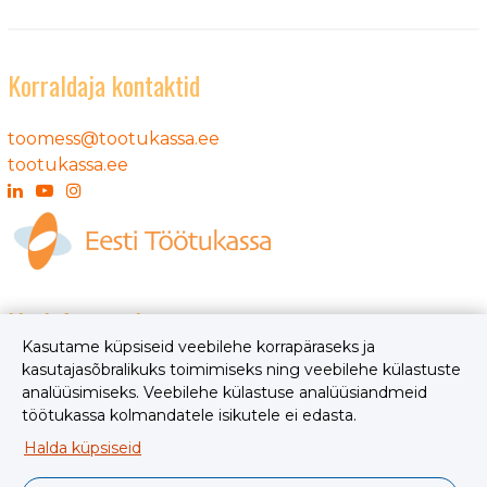
Korraldaja kontaktid
toomess@tootukassa.ee
tootukassa.ee
Lisainformatsioon
Kasutame küpsiseid veebilehe korrapäraseks ja
kasutajasõbralikuks toimimiseks ning veebilehe külastuste
Igapäevaselt karjäärialast infot ja ideid pakub Eesti
analüüsimiseks. Veebilehe külastuse analüüsiandmeid
Töötukassa karjääriveeb
minukarjäär.ee
töötukassa kolmandatele isikutele ei edasta.
Halda küpsiseid