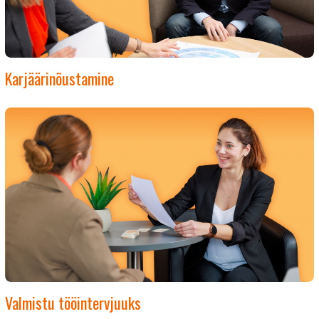
Karjäärinõustamine
Valmistu tööintervjuuks