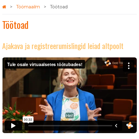
Töömaailm
Töötoad
Töötoad
Ajakava ja registreerumislingid leiad altpoolt