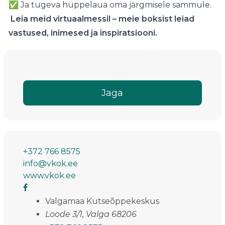
✅ Ja tugeva hüppelaua oma järgmisele sammule.
Leia meid virtuaalmessil – meie boksist leiad
vastused, inimesed ja inspiratsiooni.
Jaga
+372 766 8575
info@vkok.ee
www.vkok.ee
Valgamaa Kutseõppekeskus
Loode 3/1, Valga 68206