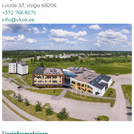
Loode 3/1, Valga 68206
+372 766 8575
info@vkok.ee
Lisainformatsioon