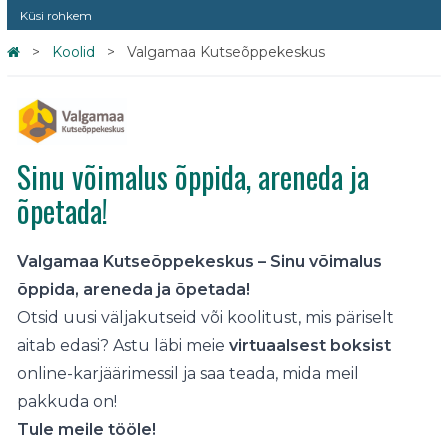
Küsi rohkem
Koolid
Valgamaa Kutseõppekeskus
Sinu võimalus õppida, areneda ja
õpetada!
Valgamaa Kutseõppekeskus – Sinu võimalus
õppida, areneda ja õpetada!
Otsid uusi väljakutseid või koolitust, mis päriselt
aitab edasi? Astu läbi meie
virtuaalsest boksist
online-karjäärimessil ja saa teada, mida meil
pakkuda on!
Tule meile tööle!