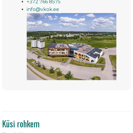
+372 766 8575
info@vkok.ee
Küsi rohkem