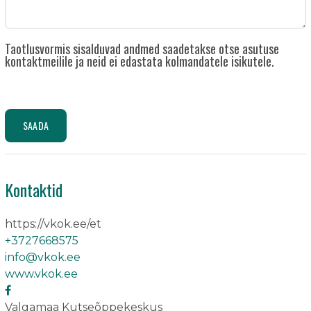
Taotlusvormis sisalduvad andmed saadetakse otse asutuse
kontaktmeilile ja neid ei edastata kolmandatele isikutele.
SAADA
Kontaktid
https://vkok.ee/et
+3727668575
info@vkok.ee
www.vkok.ee
Valgamaa Kutseõppekeskus