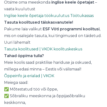
Otsime oma meeskonda
inglise keele õpetajat
–
vaata kuulutust
Inglise keele õpetaja töökuulutus Töötukassas
Tasuta koolitused täiskasvanutele!
Pakume laia valikut
ESF Võti programmi koolitusi
,
mis on osalejale tasuta, kui tingimused on täidetud.
Uuri lähemalt
Tasuta koolitused | VKOK koolituskeskus
Tahad õppima tulla?
Meie koolis saad praktilise hariduse ja oskused,
millega edasi minna – Eestis või välismaal!
Õppeinfo ja erialad | VKOK
Meiega saad:
✅ Mõtestatud töö või õppe,
✅ Sõbraliku meeskonna ja õppijasõbraliku
keskkonna,