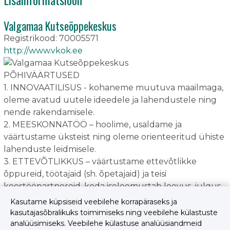
Valgamaa Kutseõppekeskus
Registrikood: 70005571
http://www.vkok.ee
PÕHIVÄÄRTUSED
1. INNOVAATILISUS - kohaneme muutuva maailmaga,
oleme avatud uutele ideedele ja lahendustele ning
nende rakendamisele.
2. MEESKONNATÖÖ – hoolime, usaldame ja
väärtustame üksteist ning oleme orienteeritud ühiste
lahenduste leidmisele.
3. ETTEVÕTLIKKUS – väärtustame ettevõtlikke
õppureid, töötajaid (sh. õpetajaid) ja teisi
koostööpartnereid, keda iseloomustab loovus, julgus,
uuenduslik mõtlemine, eneseteostusvajadus ning
Kasutame küpsiseid veebilehe korrapäraseks ja
kartmatus eksida.
kasutajasõbralikuks toimimiseks ning veebilehe külastuste
4. KOOSTÖÖ – oleme koostööle avatud ning
analüüsimiseks. Veebilehe külastuse analüüsiandmeid