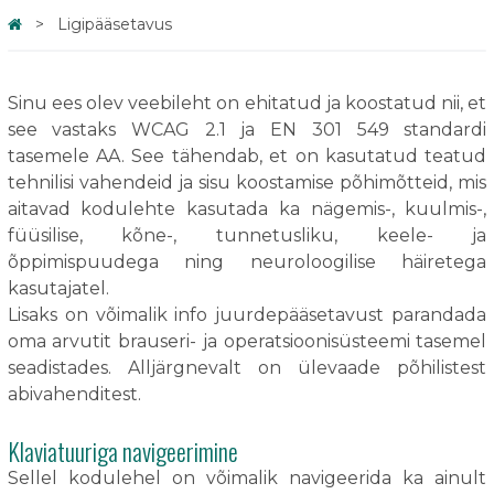
Ligipääsetavus
Sinu ees olev veebileht on ehitatud ja koostatud nii, et
see vastaks WCAG 2.1 ja EN 301 549 standardi
tasemele AA. See tähendab, et on kasutatud teatud
tehnilisi vahendeid ja sisu koostamise põhimõtteid, mis
aitavad kodulehte kasutada ka nägemis-, kuulmis-,
füüsilise, kõne-, tunnetusliku, keele- ja
õppimispuudega ning neuroloogilise häiretega
kasutajatel.
Lisaks on võimalik info juurdepääsetavust parandada
oma arvutit brauseri- ja operatsioonisüsteemi tasemel
seadistades. Alljärgnevalt on ülevaade põhilistest
abivahenditest.
Klaviatuuriga navigeerimine
Sellel kodulehel on võimalik navigeerida ka ainult