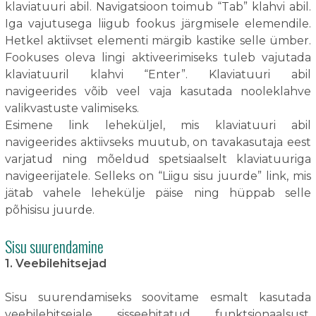
klaviatuuri abil. Navigatsioon toimub “Tab” klahvi abil.
Iga vajutusega liigub fookus järgmisele elemendile.
Hetkel aktiivset elementi märgib kastike selle ümber.
Fookuses oleva lingi aktiveerimiseks tuleb vajutada
klaviatuuril klahvi “Enter”. Klaviatuuri abil
navigeerides võib veel vaja kasutada nooleklahve
valikvastuste valimiseks.
Esimene link leheküljel, mis klaviatuuri abil
navigeerides aktiivseks muutub, on tavakasutaja eest
varjatud ning mõeldud spetsiaalselt klaviatuuriga
navigeerijatele. Selleks on “Liigu sisu juurde” link, mis
jätab vahele lehekülje päise ning hüppab selle
põhisisu juurde.
Sisu suurendamine
1. Veebilehitsejad
Sisu suurendamiseks soovitame esmalt kasutada
veebilehitsejale sisseehitatud funktsionaalsust.