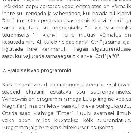
Kõikides populaarsetes veebilehitsejates on võimalik
lehte suurendada ja vähendada, kui hoiada all klahvi
“Ctrl” (macOS operatsioonisüsteemis klahvi “Cmd”) ja
samal vajutada suurendamiseks "+" või väiksemaks
tegemiseks "-" klahvi. Teine mugav võimalus on
kasutada hiirt. All tuleb hoidacklahvi “Ctrl” ja samal ajal
liigutada hiire kerimisrulli. Tagasi algsuurendusse
saab, kui vajutada samaaegselt klahve “Ctrl” ja "0".
2. Eraldiseisvad programmid
Kõik enamlevinud operatsioonisüsteemid sisaldavad
seadeid ekraanil esitatava sisu suurendamiseks.
Windowsis on programm nimega Luup (inglise keeles
Magnifier), mis on leitav vasakul oleva otsingukaudu.
Otsida saab klahviga “Enter”. Luubi avamisel ilmub
väike aken, milles kuvatakse kõik suurendatult.
Programm jälgib vaikimisi hiirekursori asukohta.