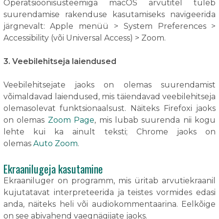
Operatsioonisüsteemiga macOS arvutitel tuleb
suurendamise rakenduse kasutamiseks navigeerida
järgnevalt: Apple menüü > System Preferences >
Accessibility (või Universal Access) > Zoom.
3. Veebilehitseja laiendused
Veebilehitsejate jaoks on olemas suurendamist
võimaldavad laiendused, mis täiendavad veebilehitseja
olemasolevat funktsionaalsust. Näiteks Firefoxi jaoks
on olemas
Zoom Page
, mis lubab suurenda nii kogu
lehte kui ka ainult teksti; Chrome jaoks on
olemas
Auto Zoom
.
Ekraanilugeja kasutamine
Ekraaniluger on programm, mis üritab arvutiekraanil
kujutatavat interpreteerida ja teistes vormides edasi
anda, näiteks heli või audiokommentaarina. Eelkõige
on see abivahend vaegnägijate jaoks.