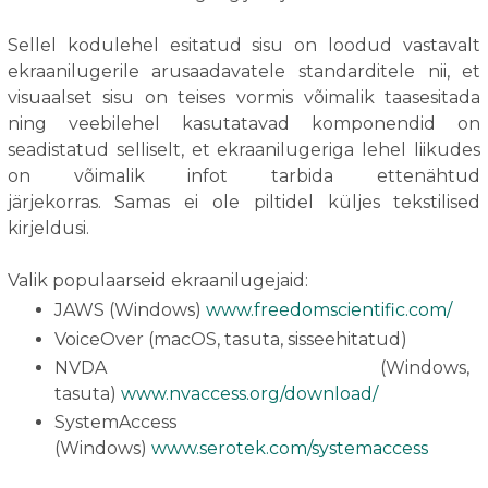
Sellel kodulehel esitatud sisu on loodud vastavalt
ekraanilugerile arusaadavatele standarditele nii, et
visuaalset sisu on teises vormis võimalik taasesitada
ning veebilehel kasutatavad komponendid on
seadistatud selliselt, et ekraanilugeriga lehel liikudes
on võimalik infot tarbida ettenähtud
järjekorras. Samas ei ole piltidel küljes tekstilised
kirjeldusi.
Valik populaarseid ekraanilugejaid:
JAWS (Windows)
www.freedomscientific.com/
VoiceOver (macOS, tasuta, sisseehitatud)
NVDA (Windows,
tasuta)
www.nvaccess.org/download/
SystemAccess
(Windows)
www.serotek.com/systemaccess