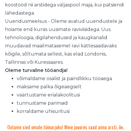
koostööd nii arstidega väljaspool maja, kui patsiendi
lähedastega.
Uuendusmeelsus - Oleme avatud uuendustele ja
hoiame end kursis uusimate raviviisidega. Uus
tehnoloogia, digilahendused ja kaugkanalid
muudavad maailmatasemel ravi kättesaadavaks
kõigile, sõltumata sellest, kas elad Londonis,
Tallinnas või Kuressaares.
Oleme turvaline tööandja!
võimaldame osalist ja paindlikku tööaega
maksame palka õigeaegselt
väärtustame erialakoolitusi
tunnustame parimaid
korraldame ühisüritusi
töövari
Ootame sind omale töövarjuks! Meie juuures saad aimu arsti, õe,