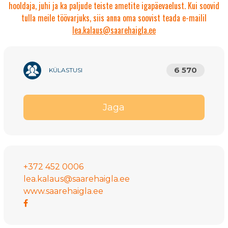
hooldaja, juhi ja ka paljude teiste ametite igapäevaelust. Kui soovid
tulla meile töövarjuks, siis anna oma soovist teada e-mailil
lea.kalaus@saarehaigla.ee
6 570
KÜLASTUSI
Jaga
+372 452 0006
lea.kalaus@saarehaigla.ee
www.saarehaigla.ee