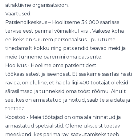
atraktiivne organisatsioon.
Väärtused:
Patsiendikesksus – Hoolitseme 34 000 saarlase
tervise eest parimal võimalikul viisil. Väikese koha
eeliseks on suurem personaalsus - puutume
tihedamalt kokku ning patsiendid teavad meid ja
meie tunneme paremini oma patsiente.
Hoolivus - Hoolime oma patsientidest,
töökaaslastest ja iseendast. Et saaksime saarlasi hästi
ravida, on oluline, et haigla ligi 400 töötajat oleksid
särasilmsed ja tunneksid oma tööst rõõmu. Ainult
see, kes on armastatud ja hoitud, saab teisi aidata ja
toetada.
Koostöö - Meie töötajad on oma ala hinnatud ja
armastatud spetsialistid. Oleme üksteist toetav
meeskond, kes parima ravi saavutamiseks teeb