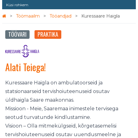
Küsi rohkem
Töömaailm
Tööandjad
Kuressaare Haigla
TÖÖVARI
PRAKTIKA
Alati Teiega!
Kuressaare Haigla on ambulatoorseid ja
statsionaarseid tervishoiuteenuseid osutav
üldhaigla Saare maakonnas.
Missioon - Meie, Saaremaa inimestele tervisega
seotud turvatunde kindlustamine.
Visioon – Olla mitmekülgseid, kõrgetasemelisi
tervishoiuteenuseid osutav uuendusmeelne ja