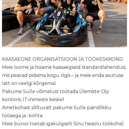
KAASAEGNE ORGANISATSIOON JA TÖÖKESKKOND
Meie loome ja hoiame kaasaegseid standardlahendusi,
mis peavad pidama kogu riigis – ja meie enda asutuse
latt on veelgi kõrgemal
Pakume Sulle võimalust töötada Ülemiste City
kontoris, IT-inimeste keskel
Ametkohast sõltuvalt pakume Sulle paindlikku
tööaega ja -kohta
Meie büroo toetab igakülgselt Sinu heaolu töökohal: