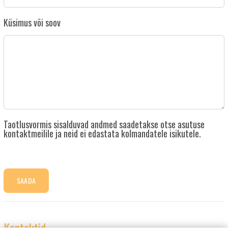
Küsimus või soov
Taotlusvormis sisalduvad andmed saadetakse otse asutuse
kontaktmeilile ja neid ei edastata kolmandatele isikutele.
SAADA
Kontaktid