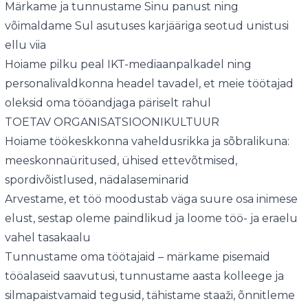
Märkame ja tunnustame Sinu panust ning
võimaldame Sul asutuses karjääriga seotud unistusi
ellu viia
Hoiame pilku peal IKT-mediaanpalkadel ning
personalivaldkonna headel tavadel, et meie töötajad
oleksid oma tööandjaga päriselt rahul
TOETAV ORGANISATSIOONIKULTUUR
Hoiame töökeskkonna vaheldusrikka ja sõbralikuna:
meeskonnaüritused, ühised ettevõtmised,
spordivõistlused, nädalaseminarid
Arvestame, et töö moodustab väga suure osa inimese
elust, sestap oleme paindlikud ja loome töö- ja eraelu
vahel tasakaalu
Tunnustame oma töötajaid – märkame pisemaid
tööalaseid saavutusi, tunnustame aasta kolleege ja
silmapaistvamaid tegusid, tähistame staaži, õnnitleme