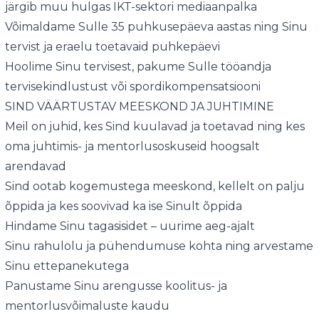
järgib muu hulgas IKT-sektori mediaanpalka
Võimaldame Sulle 35 puhkusepäeva aastas ning Sinu
tervist ja eraelu toetavaid puhkepäevi
Hoolime Sinu tervisest, pakume Sulle tööandja
tervisekindlustust või spordikompensatsiooni
SIND VÄÄRTUSTAV MEESKOND JA JUHTIMINE
Meil on juhid, kes Sind kuulavad ja toetavad ning kes
oma juhtimis- ja mentorlusoskuseid hoogsalt
arendavad
Sind ootab kogemustega meeskond, kellelt on palju
õppida ja kes soovivad ka ise Sinult õppida
Hindame Sinu tagasisidet – uurime aeg-ajalt
Sinu rahulolu ja pühendumuse kohta ning arvestame
Sinu ettepanekutega
Panustame Sinu arengusse koolitus- ja
mentorlusvõimaluste kaudu