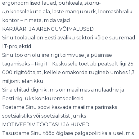
ergonoomilised lauad, puhkeala,
stand-
up
koosolekute ala, laste mängunurk, loomasõbralik
kontor – nimeta, mida vajad
KARJÄÄRI JA ARENGUVÕIMALUSED
Sinu töölaual on Eesti avaliku sektori kõige suuremad
IT-projektid
Sinu töö on oluline riigi toimivuse ja püsimise
tagamiseks – Riigi IT Keskusele toetub peatselt ligi 25
000 riigitöötajat, kellele omakorda tugineb umbes 1,3
miljonit elanikku
Sina ehitad digiriiki, mis on maailmas ainulaadne ja
Eesti riigi üks konkurentsieeliseid
Toetame Sinu soovi kasvada maailma parimaks
spetsialistiks või spetsialistist juhiks
MOTIVEERIV TÖÖTASU JA HÜVED
Tasustame Sinu tööd õiglase palgapoliitika alusel, mis