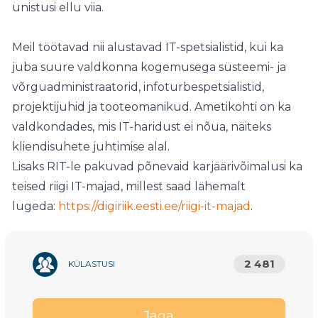
unistusi ellu viia.
Meil töötavad nii alustavad IT-spetsialistid, kui ka
juba suure valdkonna kogemusega süsteemi- ja
võrguadministraatorid, infoturbespetsialistid,
projektijuhid ja tooteomanikud. Ametikohti on ka
valdkondades, mis IT-haridust ei nõua, näiteks
kliendisuhete juhtimise alal.
Lisaks RIT-le pakuvad põnevaid karjäärivõimalusi ka
teised riigi IT-majad, millest saad lähemalt
lugeda:
https://digiriik.eesti.ee/riigi-it-majad
.
2 481
KÜLASTUSI
Jaga