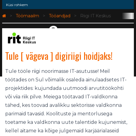
Küsi rohkem
Töömaailm
Tööandjad
Riigi IT Keskus
Tule [ vägeva ] digiriigi hoidjaks!
Tule tööle riigi noorimasse IT-asutusse! Meil
töötades on Sul võimalik osaleda ainulaadsetes IT-
projektides: kujundada uutmoodi arvutitöökohti
või viia riik pilve. Meiega töötavad IT-valdkonna
tähed, kes toovad avalikku sektorisse valdkonna
parimaid tavasid. Koolituste ja mentorlusega
toetame ka valdkonna uute talentide kujunemist,
kellel aitame ka kõige julgemaid karjäärialaseid