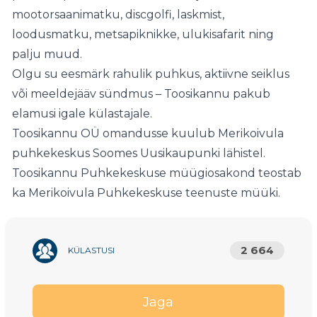
mootorsaanimatku, discgolfi, laskmist,
loodusmatku, metsapiknikke, ulukisafarit ning
palju muud.
Olgu su eesmärk rahulik puhkus, aktiivne seiklus
või meeldejääv sündmus – Toosikannu pakub
elamusi igale külastajale.
Toosikannu OÜ omandusse kuulub Merikoivula
puhkekeskus Soomes Uusikaupunki lähistel.
Toosikannu Puhkekeskuse müügiosakond teostab
ka Merikoivula Puhkekeskuse teenuste müüki.
2 664
KÜLASTUSI
Jaga