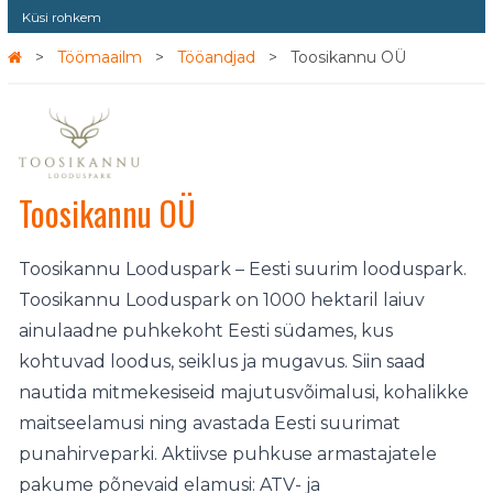
Küsi rohkem
Töömaailm
Tööandjad
Toosikannu OÜ
Toosikannu OÜ
Toosikannu Looduspark – Eesti suurim looduspark.
Toosikannu Looduspark on 1000 hektaril laiuv
ainulaadne puhkekoht Eesti südames, kus
kohtuvad loodus, seiklus ja mugavus. Siin saad
nautida mitmekesiseid majutusvõimalusi, kohalikke
maitseelamusi ning avastada Eesti suurimat
punahirveparki. Aktiivse puhkuse armastajatele
pakume põnevaid elamusi: ATV- ja