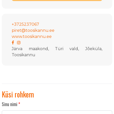
+3725237067
piret@toosikannu.ee
www.toosikannu.ee
Järva maakond, Türi vald, Jõeküla,
Toosikannu
Küsi rohkem
Sinu nimi