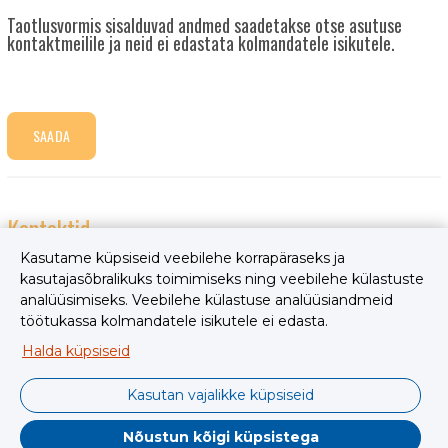
Taotlusvormis sisalduvad andmed saadetakse otse asutuse
kontaktmeilile ja neid ei edastata kolmandatele isikutele.
SAADA
Kontaktid
Kasutame küpsiseid veebilehe korrapäraseks ja
+3725237067
kasutajasõbralikuks toimimiseks ning veebilehe külastuste
analüüsimiseks. Veebilehe külastuse analüüsiandmeid
piret@toosikannu.ee
töötukassa kolmandatele isikutele ei edasta.
www.toosikannu.ee
Halda küpsiseid
Järva maakond, Türi vald, Jõeküla, Toosikannu
Kasutan vajalikke küpsiseid
Nõustun kõigi küpsistega