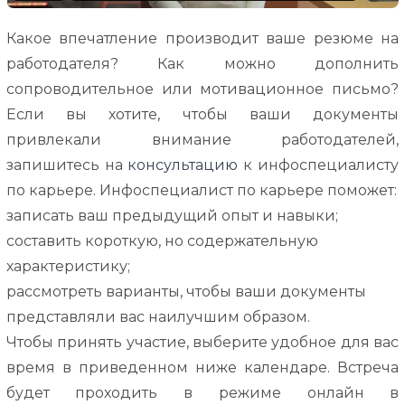
Какое
впечатление
производит
ваше
резюме
на
работодателя
? Как
можно
дополнить
сопроводительное
или
мотивационное
письмо
?
Если
вы
хотите
,
чтобы
ваши
документы
привлекали
внимание
работодателей
,
запишитесь
на
консультацию
к
инфоспециалисту
по
карьере
.
Инфоспециалист
по
карьере
поможет
:
записать
ваш
предыдущий
опыт
и
навыки
;
составить
короткую
,
но
содержательную
характеристику
;
рассмотреть варианты,
чтобы
ваши
документы
представляли
вас
наилучшим
образом
.
Чтобы
принять
участие
,
выберите
удобное
для
вас
время
в приведенном
ниже
календаре
.
Встреча
будет
проходить
в
режиме
онлайн
в