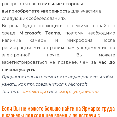
раскроются
ваши
сильные
стороны
;
вы
приобретете
уверенность
для
участия
в
следующих
собеседованиях
.
Встреча
будет
проходить
в
режиме
онлайн
в
среде
Microsoft
Teams
,
поэтому
необходимо
наличие
камеры
и
микрофона
.
После
регистрации
мы
отправим
вам
уведомление
по
электронной
почте
.
Вы
можете
зарегистрироваться
не
позднее
,
чем
за
час
до
начала
услуги
.
Предварительно посмотрите видеоролики, чтобы
узнать, как присоединиться к Microsoft
Teams с
компьютера
или
смарт-устройства
.
Если Вы не можете больше найти на Ярмарке труда
и карьеры подходящее время для встречи с