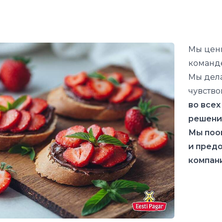
Мы цени
команде
Мы дела
чувство
во всех
решени
Мы поо
и пред
компан