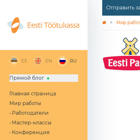
Отправить з
Мир рабо
EE
EN
RU
Прямой блог
Главная страница
Мир работы
• Работодатели
• Мастер-классы
• Конференция