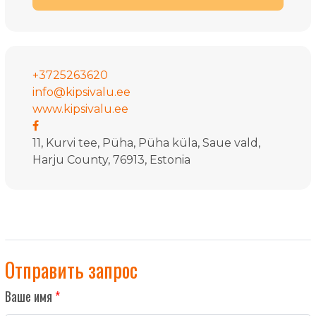
+3725263620
info@kipsivalu.ee
www.kipsivalu.ee
11, Kurvi tee, Püha, Püha küla, Saue vald,
Harju County, 76913, Estonia
Отправить запрос
Ваше имя