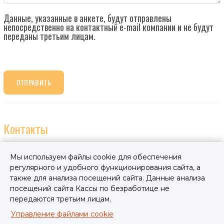
Данные, указанные в анкете, будут отправлены
непосредственно на контактный e-mail компании и не будут
переданы третьим лицам.
ОТПРАВИТЬ
Контакты
Kipsivalu OÜ
Мы используем файлы cookie для обеспечения
+3725263620
регулярного и удобного функционирования сайта, а
info@kipsivalu.ee
также для анализа посещений сайта. Данные анализа
посещений сайта Кассы по безработице не
www.kipsivalu.ee
передаются третьим лицам.
11, Kurvi tee, Püha, Püha küla, Saue vald, Harju
Управление файлами cookie