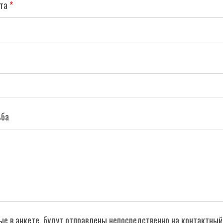
та
ьба
ые в анкете, будут отправлены непосредственно на контактный 