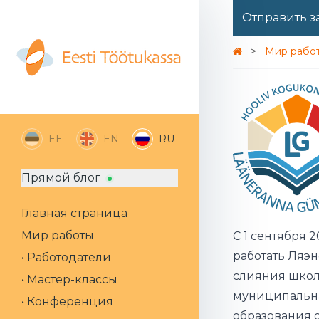
Отправить з
Мир рабо
EE
EN
RU
Прямой блог
Главная страница
Мир работы
С 1 сентября 
работать Ляэн
• Работодатели
слияния школ 
• Мастер-классы
муниципальна
• Конференция
образования о