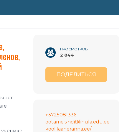
а,
ПРОСМОТРОВ
ленов,
2 844
й
ПОДЕЛИТЬСЯ
ачнет
ате
+3725081336
ootame.sind@lihula.edu.ee
kool.laaneranna.ee/
 ученике.