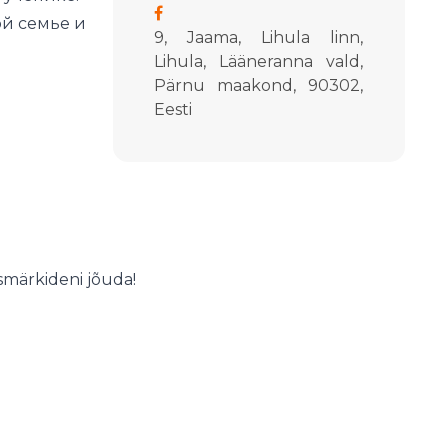
й семье и
9, Jaama, Lihula linn,
Lihula, Lääneranna vald,
Pärnu maakond, 90302,
Eesti
smärkideni jõuda!