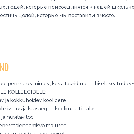
х людей, которые присоединятся к нашей школьно
остичь целей, которые мы поставили вместе.
IND
iperre uusi inimesi, kes aitaksid meil ühiselt seatud ee
LE KOLLEEGIDELE:
tav ja kokkuhoidev koolipere
almiv uus ja kaasaegne koolimaja Lihulas
 ja huvitav töö
a enesetäiendamisvõimalused
ia eesmärkide saavutamisel