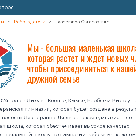
апрос
ты
Работодатели
Lääneranna Gümnaasium
Мы - большая маленькая школ
которая растет и ждет новых ч
чтобы присоединиться к наше
дружной семье
2024 года в Лихуле, Коонге, Кымсе, Варбле и Виртсу н
еранская гимназия, которая будет создана в результ
волости Ляэнеранна. Ляэнеранская гумназия - это
я школа, которая обеспечивает высокое качество
т начальной школы до гимназии, заботясь о каждом