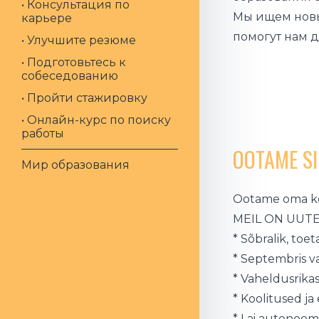
• Консультация по
Мы ищем новы
карьере
помогут нам д
• Улучшите резюме
• Подготовьтесь к
собеседованию
• Пройти стажировку
• Онлайн-курс по поиску
работы
OOTAME S
Мир образования
Ootame oma kool
MEIL ON UUTE
* Sõbralik, toe
* Septembris v
* Vaheldusrikas
* Koolitused j
* Lai autonoom