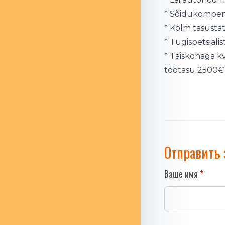
* Sõidukompen
* Kolm tasusta
* Tugispetsialis
* Täiskohaga kv
töötasu 2500€
Отправить 
Ваше имя