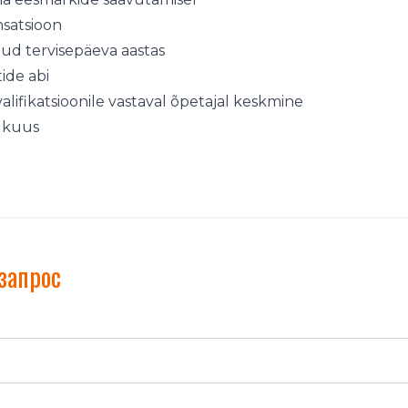
satsioon
tud tervisepäeva aastas
tide abi
alifikatsioonile vastaval õpetajal keskmine
 kuus
запрос