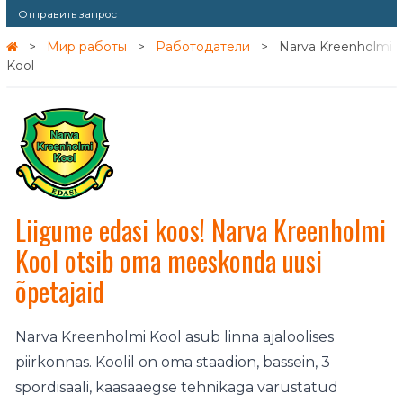
Отправить запрос
Мир работы
Работодатели
Narva Kreenholmi
Kool
Liigume edasi koos! Narva Kreenholmi
Kool otsib oma meeskonda uusi
õpetajaid
Narva Kreenholmi Kool asub linna ajaloolises
piirkonnas. Koolil on oma staadion, bassein, 3
spordisaali, kaasaaegse tehnikaga varustatud