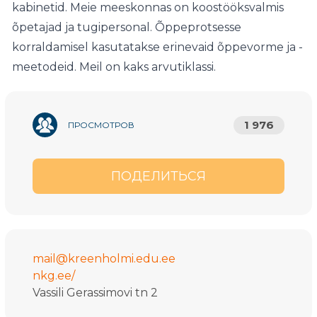
kabinetid. Meie meeskonnas on koostööksvalmis
õpetajad ja tugipersonal. Õppeprotsesse
korraldamisel kasutatakse erinevaid õppevorme ja -
meetodeid. Meil on kaks arvutiklassi.
1 976
ПРОСМОТРОВ
ПОДЕЛИТЬСЯ
mail@kreenholmi.edu.ee
nkg.ee/
Vassili Gerassimovi tn 2